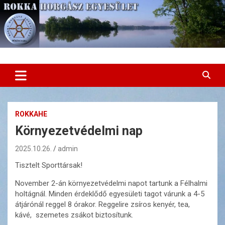
Skip
to
content
Rokka Horgász Egyesület
ROKKAHE
Környezetvédelmi nap
2025.10.26.
admin
Tisztelt Sporttársak!
November 2-án környezetvédelmi napot tartunk a Félhalmi
holtágnál. Minden érdeklődő egyesületi tagot várunk a 4-5
átjárónál reggel 8 órakor. Reggelire zsíros kenyér, tea,
kávé, szemetes zsákot biztosítunk.