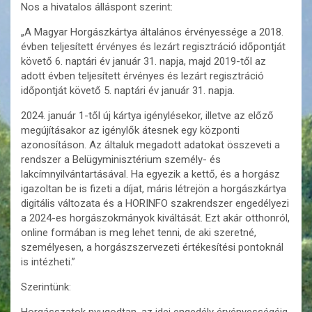
Nos a hivatalos álláspont szerint:
„A Magyar Horgászkártya általános érvényessége a 2018.
évben teljesített érvényes és lezárt regisztráció időpontját
követő 6. naptári év január 31. napja, majd 2019-től az
adott évben teljesített érvényes és lezárt regisztráció
időpontját követő 5. naptári év január 31. napja.
2024. január 1-től új kártya igénylésekor, illetve az előző
megújításakor az igénylők átesnek egy központi
azonosításon. Az általuk megadott adatokat összeveti a
rendszer a Belügyminisztérium személy- és
lakcímnyilvántartásával. Ha egyezik a kettő, és a horgász
igazoltan be is fizeti a díjat, máris létrejön a horgászkártya
digitális változata és a HORINFO szakrendszer engedélyezi
a 2024-es horgászokmányok kiváltását. Ezt akár otthonról,
online formában is meg lehet tenni, de aki szeretné,
személyesen, a horgászszervezeti értékesítési pontoknál
is intézheti.”
Szerintünk:
Horgásszatok nyugodtan, az idei engedély érvényességéig