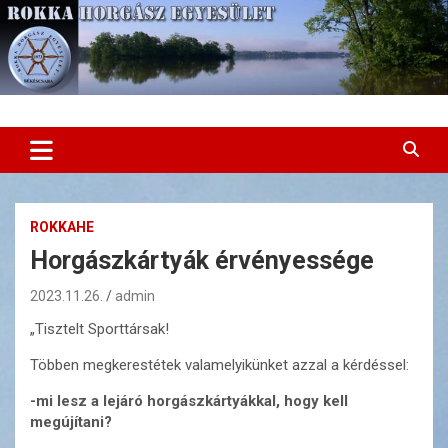
Skip
to
content
Rokka Horgász Egyesület
ROKKAHE
Horgászkártyák érvényessége
2023.11.26.
admin
„Tisztelt Sporttársak!
Többen megkerestétek valamelyikünket azzal a kérdéssel:
-mi lesz a lejáró horgászkártyákkal, hogy kell
megújítani?