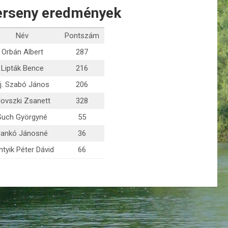
verseny eredmények
Név
Pontszám
Orbán Albert
287
Lipták Bence
216
fj. Szabó János
206
lovszki Zsanett
328
Such Györgyné
55
Jankó Jánosné
36
ntyik Péter Dávid
66