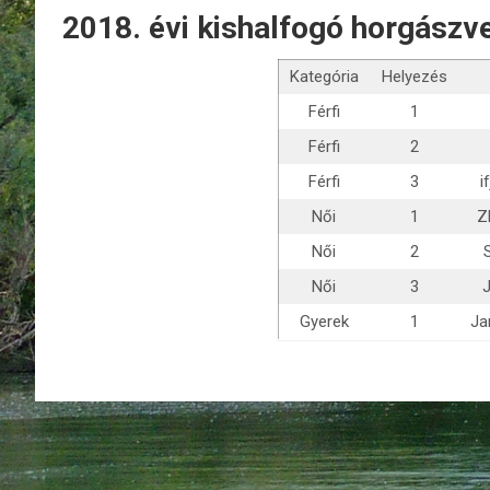
2018. évi kishalfogó horgász
Kategória
Helyezés
Férfi
1
Férfi
2
Férfi
3
i
Női
1
Z
Női
2
Női
3
Gyerek
1
Ja